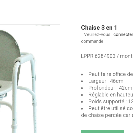
roulant
Location de 
médicalisé
Chaise 3 en 1
Location de
Veuillez-vous
connecter
roulant
commande
LPPR 6284903 / mont
Peut faire office de
Largeur : 46cm
Profondeur : 42cm
Réglable en haute
Poids supporté : 1
Peut être utilisé
de chaise percée car 