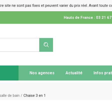
tre site ne sont pas fixes et peuvent varier du prix réel. Avant toute
Hauts de France : 03 21 67
Nos agences
Actualité
Infos pra
Vente de m
médical
alle de bain
Chaise 3 en 1
Vente de li
Vente de fa