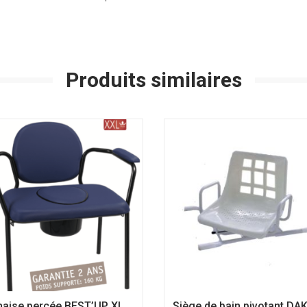
Produits similaires
haise percée BEST’UP XL
Siège de bain pivotant DA