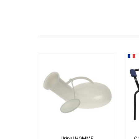
Urinal HOMME
C