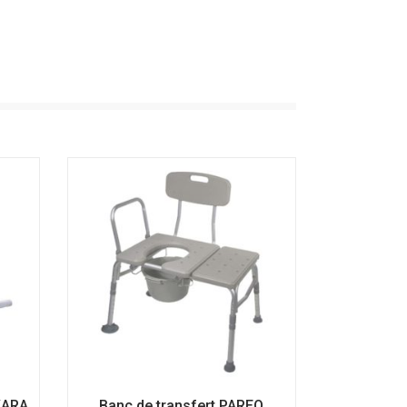
KARA
Banc de transfert PAREO