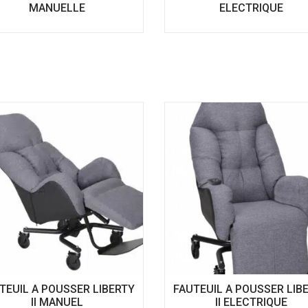
MANUELLE
ELECTRIQUE
Ce
produit
a
plusieurs
variations.
Les
options
peuvent
être
choisies
sur
la
page
du
produit
TEUIL A POUSSER LIBERTY
FAUTEUIL A POUSSER LIB
II MANUEL
II ELECTRIQUE