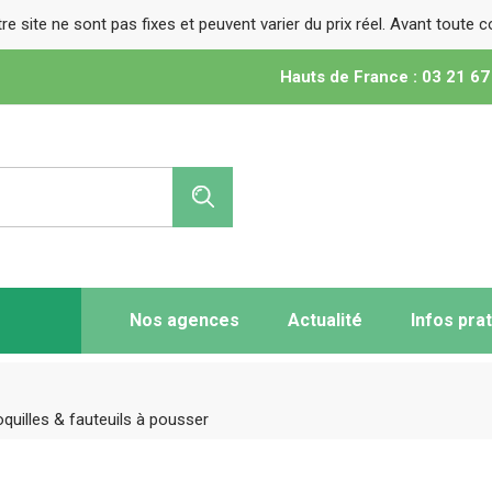
tre site ne sont pas fixes et peuvent varier du prix réel. Avant toute
Hauts de France : 03 21 67
Nos agences
Actualité
Infos pra
Vente de m
médical
quilles & fauteuils à pousser
Vente de li
Vente de fa