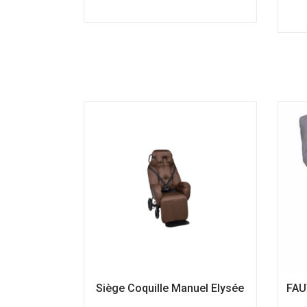
Ce
produit
a
plusieurs
variations.
Les
options
peuvent
être
choisies
sur
la
page
du
produit
Siège Coquille Manuel Elysée
FAU