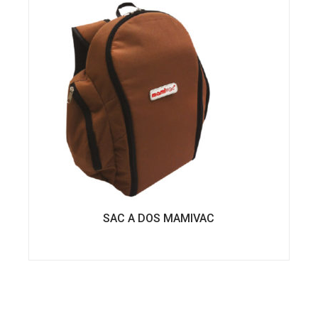
sur
la
page
du
produit
SAC A DOS MAMIVAC