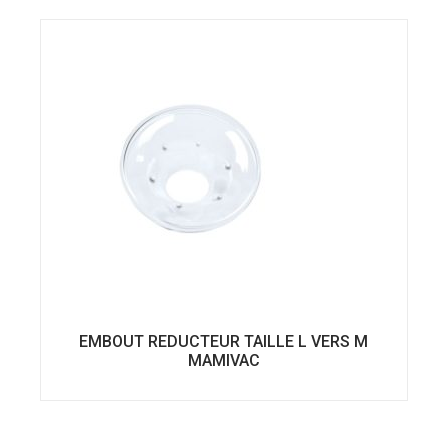
EMBOUT REDUCTEUR TAILLE L VERS M
MAMIVAC
Ce
produit
a
plusieurs
variations.