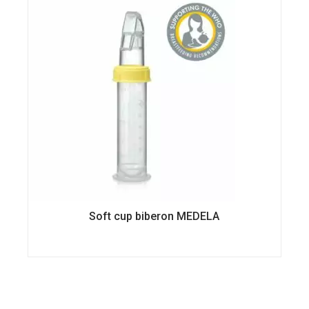
choisies
sur
la
page
du
produit
Soft cup biberon MEDELA