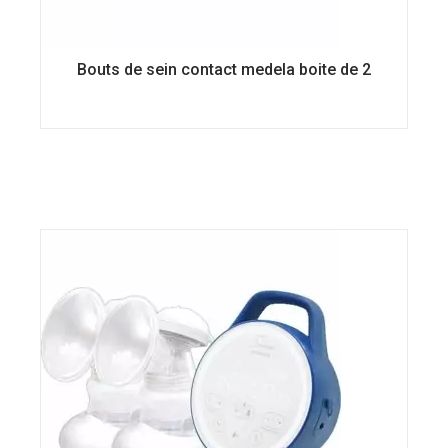
Bouts de sein contact medela boite de 2
Ce
produit
a
plusieurs
variations.
Les
options
peuvent
être
choisies
sur
la
page
du
produit