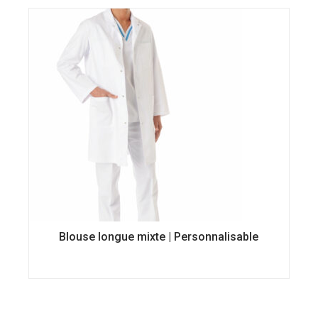
du
produit
Blouse longue mixte | Personnalisable
Ce
produit
a
plusieurs
variations.
Les