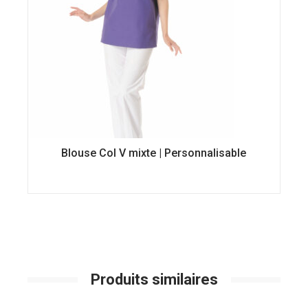
Blouse Col V mixte | Personnalisable
Ce
produit
a
plusieurs
variations.
Les
options
peuvent
être
choisies
Produits similaires
sur
la
page